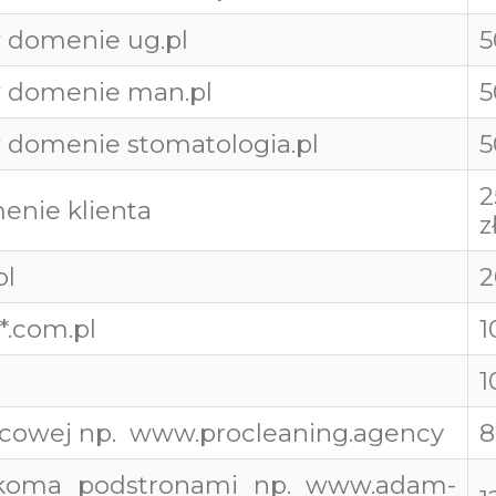
 domenie ug.pl
5
w domenie man.pl
5
 domenie stomatologia.pl
5
2
nie klienta
z
pl
2
*.com.pl
1
1
icowej np.
www.procleaning.agency
8
koma podstronami np.
www.adam-