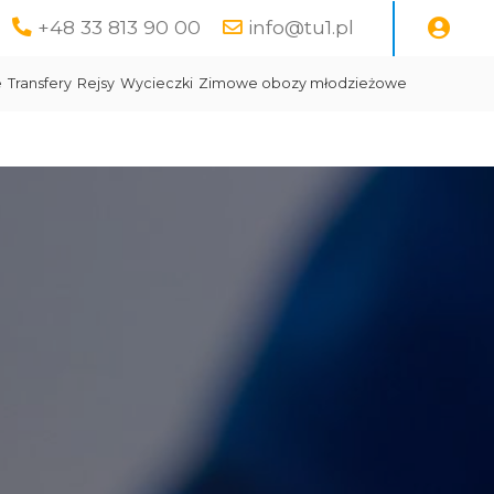
+48 33 813 90 00
info@tu1.pl
e
Transfery
Rejsy
Wycieczki
Zimowe obozy młodzieżowe