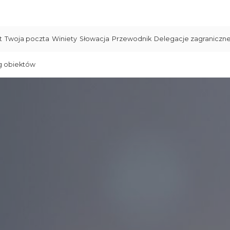
t
Twoja poczta
Winiety
Słowacja
Przewodnik
Delegacje zagraniczn
g obiektów