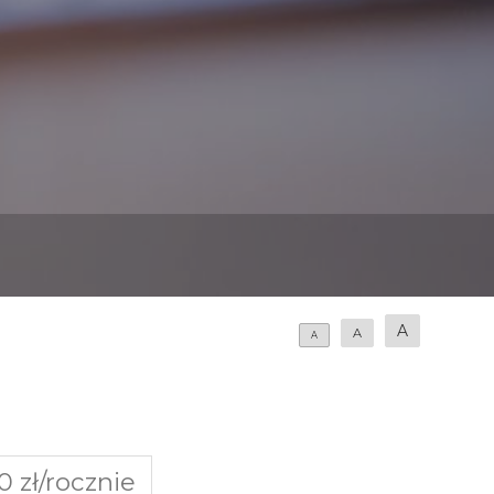
A
A
A
0 zł/rocznie