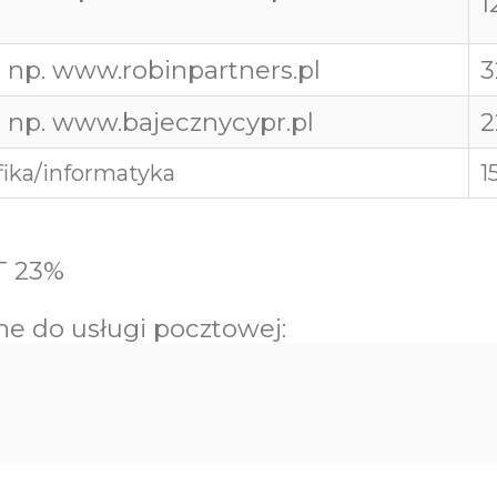
1
 np.
www.robinpartners.pl
3
 np.
www.bajecznycypr.pl
2
ika/informatyka
1
T 23%
e do usługi pocztowej: