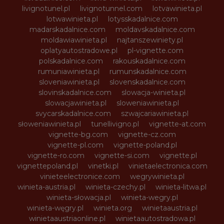
livignotunel.pl
livignotunnel.com
lotvawinieta.pl
lotwawinieta.pl
lotysskadalnice.com
madarskadalnice.com
moldavskadalnice.com
moldawiawinieta.pl
najtanszewiniety.pl
oplatyautostradowe.pl
pl-vignette.com
polskadalnice.com
rakouskadalnice.com
rumuniawinieta.pl
rumunskadalnice.com
sloveniawinieta.pl
slovenskadalnice.com
slovinskadalnice.com
slowacja-winieta.pl
slowacjawinieta.pl
sloweniawinieta.pl
svycarskadalnice.com
szwajcariawinieta.pl
słoweniawinieta.pl
tunellivigno.pl
vignette-at.com
vignette-bg.com
vignette-cz.com
vignette-pl.com
vignette-poland.pl
vignette-ro.com
vignette-si.com
vignette.pl
vignettepoland.pl
vinetki.pl
vinietaelectronica.com
vinieteelectronice.com
wegrywinieta.pl
winieta-austria.pl
winieta-czechy.pl
winieta-litwa.pl
winieta-słowacja.pl
winieta-wegry.pl
winieta-węgry.pl
winieta.org
winietaaustria.pl
winietaaustriaonline.pl
winietaautostradowa.pl