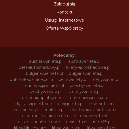
Zaloguj się
Kontakt
Usługi Internetowe
Oferta Współpracy
Polecamy:
austria-winieta.pl
austriawinieta.pl
bilet-autostradowy.pl
bilety-autostradowe.pl
bulgariawienieta.pl
bulgariawinieta.pl
bulharskadalnice.com
cenawiniety.pl
cenywiniet.pl
chorwacjawinieta.pl
czechy-winieta.pl
czechywinieta.pl
czechywiniety.pl
dalnicnipoplatky.com
dalnicniznamka.eu
digital-vignette.de
e-vignette.pl
e-winieta.eu
edalnice.org
edalnice.pl
electronicavinieta.com
electroniceviniete.com
estoniawinieta.pl
estonskadalnice.com
ewinieta.pl
info365.pl
litvadalnice.com
litwa-winieta.pl
litwawinieta.pl