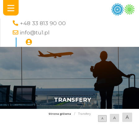
+48 33 813 90 00
info@tu1.pl
TRANSFERY
Strona główna
/
Transfery
A
A
A