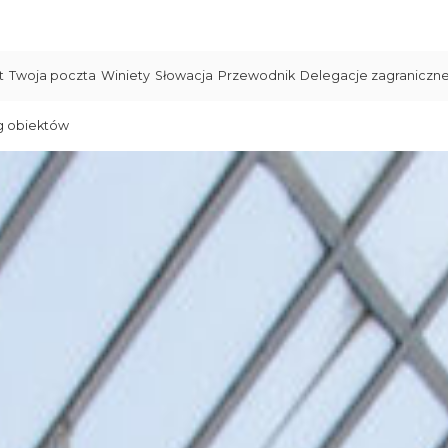
t
Twoja poczta
Winiety
Słowacja
Przewodnik
Delegacje zagraniczn
g obiektów