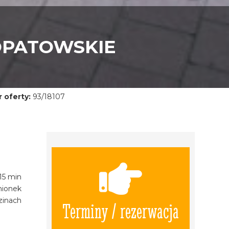
OPATOWSKIE
 oferty:
93/18107
15 min
mionek
zinach
Terminy / rezerwacja