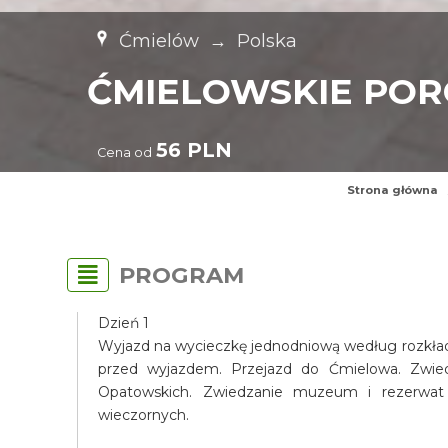
Ćmielów
→
Polska
ĆMIELOWSKIE POR
56 PLN
Cena od
Strona główna
PROGRAM
Dzień 1
Wyjazd na wycieczkę jednodniową według rozkładu
przed wyjazdem. Przejazd do Ćmielowa. Zwie
Opatowskich. Zwiedzanie muzeum i rezerwat 
wieczornych.