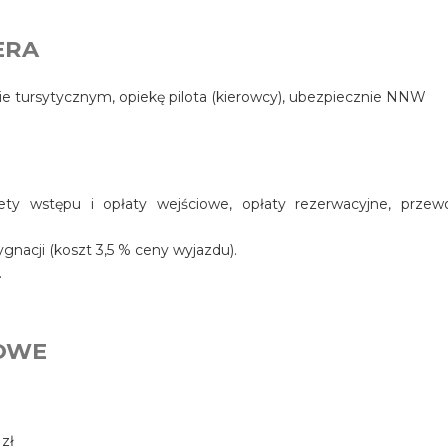
ERA
e tursytycznym, opiekę pilota (kierowcy), ubezpiecznie NNW
lety wstępu i opłaty wejściowe, opłaty rezerwacyjne, przew
nacji (koszt 3,5 % ceny wyjazdu).
.
OWE
 zł