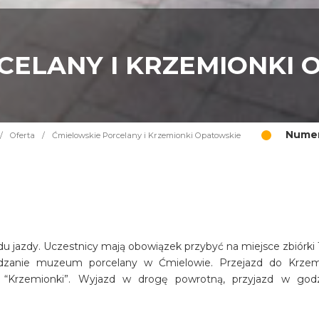
CELANY I KRZEMIONKI 
Numer
/
Oferta
/
Ćmielowskie Porcelany i Krzemionki Opatowskie
 jazdy. Uczestnicy mają obowiązek przybyć na miejsce zbiórki 
dzanie muzeum porcelany w Ćmielowie. Przejazd do Krze
“Krzemionki”. Wyjazd w drogę powrotną, przyjazd w god