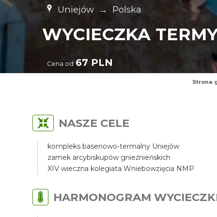
Uniejów
→
Polska
WYCIECZKA TERMY
67 PLN
Cena od
Strona 
NASZE CELE
kompleks basenowo-termalny Uniejów
zamek arcybiskupów gnieźnieńskich
XIV wieczna kolegiata Wniebowzięcia NMP
HARMONOGRAM WYCIECZK