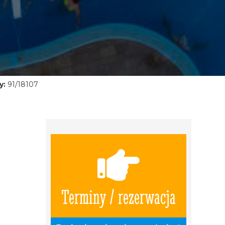
y:
91/18107
Terminy / rezerwacja