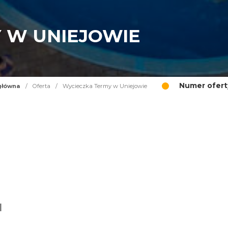
 W UNIEJOWIE
Numer ofert
główna
/
Oferta
/
Wycieczka Termy w Uniejowie
I