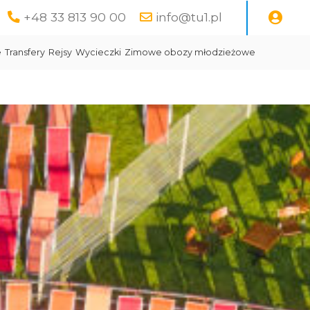
+48 33 813 90 00
info@tu1.pl
e
Transfery
Rejsy
Wycieczki
Zimowe obozy młodzieżowe