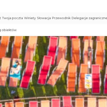
t
Twoja poczta
Winiety
Słowacja
Przewodnik
Delegacje zagraniczn
g obiektów