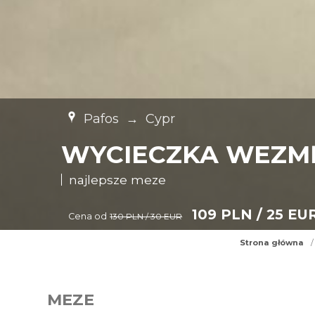
Pafos
→
Cypr
WYCIECZKA WEZMĘ
najlepsze meze
109 PLN / 25 EU
Cena od
130 PLN / 30 EUR
Strona główna
/
MEZE