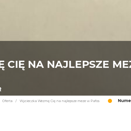
 CIĘ NA NAJLEPSZE ME
R
Numer
Oferta
/
Wycieczka Wezmę Cię na najlepsze meze w Pafos