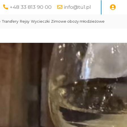
+48 33 813 90 00
info@tu1.pl
e
Transfery
Rejsy
Wycieczki
Zimowe obozy młodzieżowe