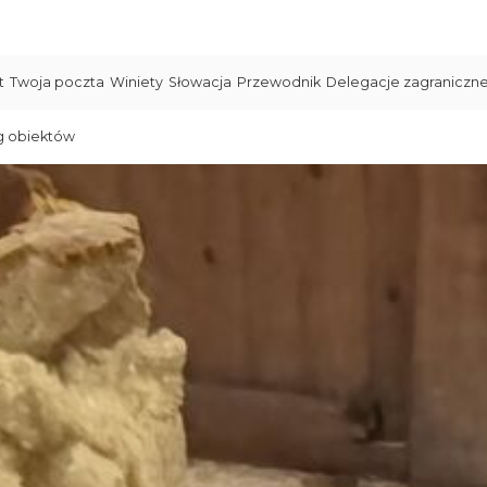
t
Twoja poczta
Winiety
Słowacja
Przewodnik
Delegacje zagraniczn
g obiektów