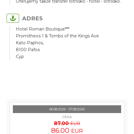
Oferujemy także transfer lotnisko - hotel - lotnisko.
ADRES
Hotel Roman Boutique***
Promitheos 1 & Tombs of the Kings Ave
Kato Paphos,
8100 Pafos
Cyp
06.08.2026 - 07.08.2026
CENA
87.00
EUR
86.00
EUR