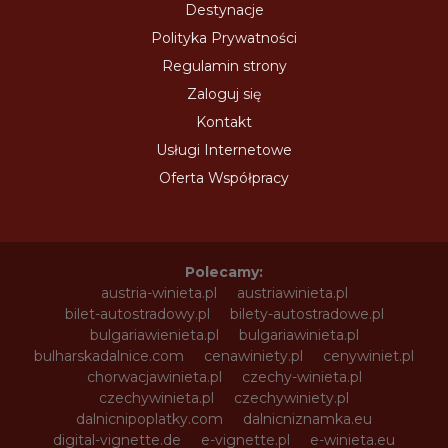
Destynacje
Polityka Prywatności
Regulamin strony
Zaloguj się
Kontakt
Usługi Internetowe
Oferta Współpracy
Polecamy:
austria-winieta.pl
austriawinieta.pl
bilet-autostradowy.pl
bilety-autostradowe.pl
bulgariawienieta.pl
bulgariawinieta.pl
bulharskadalnice.com
cenawiniety.pl
cenywiniet.pl
chorwacjawinieta.pl
czechy-winieta.pl
czechywinieta.pl
czechywiniety.pl
dalnicnipoplatky.com
dalnicniznamka.eu
digital-vignette.de
e-vignette.pl
e-winieta.eu