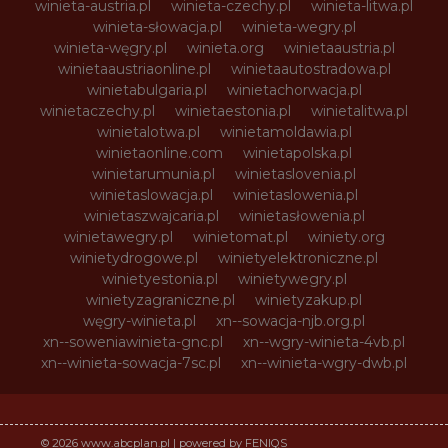
winieta-austria.pl
winieta-czechy.pl
winieta-litwa.pl
winieta-słowacja.pl
winieta-wegry.pl
winieta-węgry.pl
winieta.org
winietaaustria.pl
winietaaustriaonline.pl
winietaautostradowa.pl
winietabulgaria.pl
winietachorwacja.pl
winietaczechy.pl
winietaestonia.pl
winietalitwa.pl
winietalotwa.pl
winietamoldawia.pl
winietaonline.com
winietapolska.pl
winietarumunia.pl
winietaslovenia.pl
winietaslowacja.pl
winietaslowenia.pl
winietaszwajcaria.pl
winietasłowenia.pl
winietawegry.pl
winietomat.pl
winiety.org
winietydrogowe.pl
winietyelektroniczne.pl
winietyestonia.pl
winietywegry.pl
winietyzagraniczne.pl
winietyzakup.pl
węgry-winieta.pl
xn--sowacja-njb.org.pl
xn--soweniawinieta-gnc.pl
xn--wgry-winieta-4vb.pl
xn--winieta-sowacja-7sc.pl
xn--winieta-wgry-dwb.pl
© 2026 www.abcplan.pl | powered by FENIQS