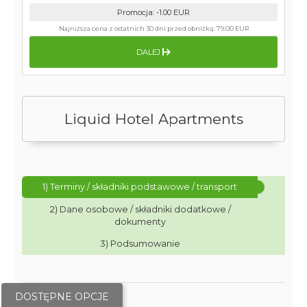
Promocja
:
-1.00
EUR
Najniższa cena z ostatnich 30 dni przed obniżką:
79.00 EUR
DALEJ
Liquid Hotel Apartments
1) Terminy / składniki podstawowe / transport
2) Dane osobowe / składniki dodatkowe /
dokumenty
3) Podsumowanie
DOSTĘPNE OPCJE