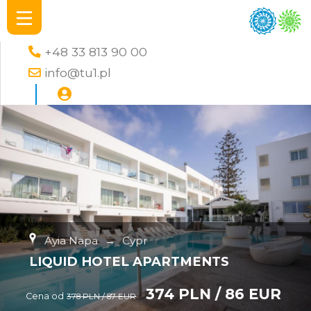
+48 33 813 90 00
info@tu1.pl
Ayia Napa
→
Cypr
LIQUID HOTEL APARTMENTS
374 PLN / 86 EUR
Cena od
378 PLN / 87 EUR