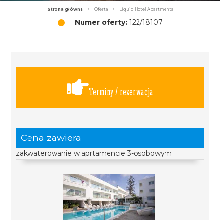
Strona główna
/
Oferta
/
Liquid Hotel Apartments
Numer oferty:
122/18107
Terminy / rezerwacja
Cena zawiera
zakwaterowanie w aprtamencie 3-osobowym