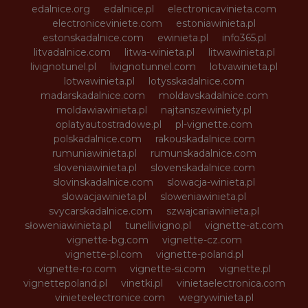
edalnice.org
edalnice.pl
electronicavinieta.com
electroniceviniete.com
estoniawinieta.pl
estonskadalnice.com
ewinieta.pl
info365.pl
litvadalnice.com
litwa-winieta.pl
litwawinieta.pl
livignotunel.pl
livignotunnel.com
lotvawinieta.pl
lotwawinieta.pl
lotysskadalnice.com
madarskadalnice.com
moldavskadalnice.com
moldawiawinieta.pl
najtanszewiniety.pl
oplatyautostradowe.pl
pl-vignette.com
polskadalnice.com
rakouskadalnice.com
rumuniawinieta.pl
rumunskadalnice.com
sloveniawinieta.pl
slovenskadalnice.com
slovinskadalnice.com
slowacja-winieta.pl
slowacjawinieta.pl
sloweniawinieta.pl
svycarskadalnice.com
szwajcariawinieta.pl
słoweniawinieta.pl
tunellivigno.pl
vignette-at.com
vignette-bg.com
vignette-cz.com
vignette-pl.com
vignette-poland.pl
vignette-ro.com
vignette-si.com
vignette.pl
vignettepoland.pl
vinetki.pl
vinietaelectronica.com
vinieteelectronice.com
wegrywinieta.pl