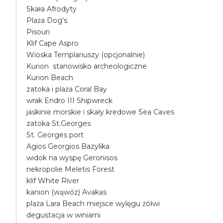
Skała Afrodyty
Plaża Dog's
Pisouri
Klif Cape Aspro
Wioska Templariuszy (opcjonalnie)
Kurion stanowisko archeologiczne
Kurion Beach
zatoka i plaża Coral Bay
wrak Endro III Shipwreck
jaskinie morskie i skały kredowe Sea Caves
zatoka St.Georges
St. Georges port
Agios Georgios Bazylika
widok na wyspę Geronisos
nekropolie Meletis Forest
klif White River
kanion (wąwóz) Avakas
plaża Lara Beach miejsce wylęgu żółwi
degustacja w winiarni