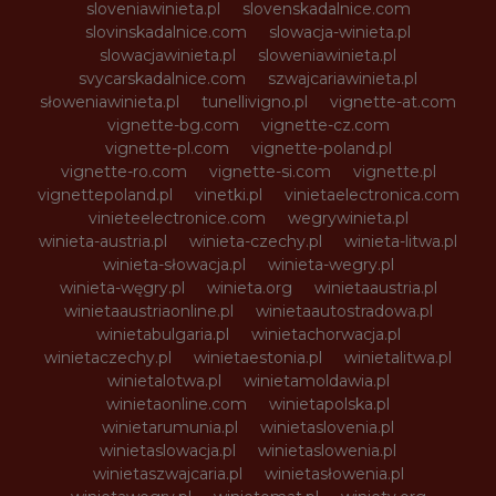
sloveniawinieta.pl
slovenskadalnice.com
slovinskadalnice.com
slowacja-winieta.pl
slowacjawinieta.pl
sloweniawinieta.pl
svycarskadalnice.com
szwajcariawinieta.pl
słoweniawinieta.pl
tunellivigno.pl
vignette-at.com
vignette-bg.com
vignette-cz.com
vignette-pl.com
vignette-poland.pl
vignette-ro.com
vignette-si.com
vignette.pl
vignettepoland.pl
vinetki.pl
vinietaelectronica.com
vinieteelectronice.com
wegrywinieta.pl
winieta-austria.pl
winieta-czechy.pl
winieta-litwa.pl
winieta-słowacja.pl
winieta-wegry.pl
winieta-węgry.pl
winieta.org
winietaaustria.pl
winietaaustriaonline.pl
winietaautostradowa.pl
winietabulgaria.pl
winietachorwacja.pl
winietaczechy.pl
winietaestonia.pl
winietalitwa.pl
winietalotwa.pl
winietamoldawia.pl
winietaonline.com
winietapolska.pl
winietarumunia.pl
winietaslovenia.pl
winietaslowacja.pl
winietaslowenia.pl
winietaszwajcaria.pl
winietasłowenia.pl