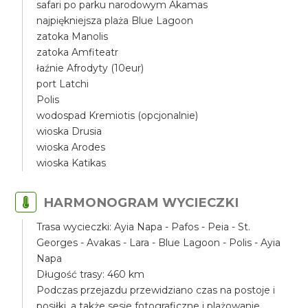
safari po parku narodowym Akamas
najpiękniejsza plaża Blue Lagoon
zatoka Manolis
zatoka Amfiteatr
łaźnie Afrodyty (10eur)
port Latchi
Polis
wodospad Kremiotis (opcjonalnie)
wioska Drusia
wioska Arodes
wioska Katikas
HARMONOGRAM WYCIECZKI
Trasa wycieczki: Ayia Napa - Pafos - Peia - St.
Georges - Avakas - Lara - Blue Lagoon - Polis - Ayia
Napa
Długość trasy: 460 km
Podczas przejazdu przewidziano czas na postoje i
posiłki, a także sesje fotograficzne i plażowanie