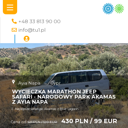
+48 33 813 90 00
info@tu1.pl
Ayia Napa
→
Cypr
WYCIECZKA MARATHON JEEP
SAFARI - NARODOWY PARK AKAMAS
Z AYIA NAPA
Najlepsze safari po Akamas z Blue Lagoon
430 PLN / 99 EUR
Cena od
521 PLN / 120 EUR