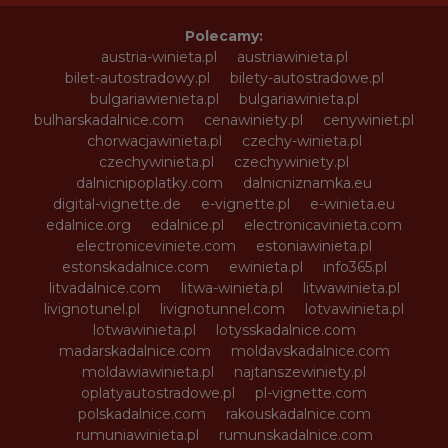
Polecamy:
austria-winieta.pl
austriawinieta.pl
bilet-autostradowy.pl
bilety-autostradowe.pl
bulgariawienieta.pl
bulgariawinieta.pl
bulharskadalnice.com
cenawiniety.pl
cenywiniet.pl
chorwacjawinieta.pl
czechy-winieta.pl
czechywinieta.pl
czechywiniety.pl
dalnicnipoplatky.com
dalnicniznamka.eu
digital-vignette.de
e-vignette.pl
e-winieta.eu
edalnice.org
edalnice.pl
electronicavinieta.com
electroniceviniete.com
estoniawinieta.pl
estonskadalnice.com
ewinieta.pl
info365.pl
litvadalnice.com
litwa-winieta.pl
litwawinieta.pl
livignotunel.pl
livignotunnel.com
lotvawinieta.pl
lotwawinieta.pl
lotysskadalnice.com
madarskadalnice.com
moldavskadalnice.com
moldawiawinieta.pl
najtanszewiniety.pl
oplatyautostradowe.pl
pl-vignette.com
polskadalnice.com
rakouskadalnice.com
rumuniawinieta.pl
rumunskadalnice.com