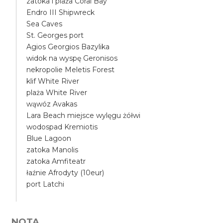
zatoka i plaża Coral Bay
Endro III Shipwreck
Sea Caves
St. Georges port
Agios Georgios Bazylika
widok na wyspę Geronisos
nekropolie Meletis Forest
klif White River
plaża White River
wąwóz Avakas
Lara Beach miejsce wylęgu żółwi
wodospad Kremiotis
Blue Lagoon
zatoka Manolis
zatoka Amfiteatr
łaźnie Afrodyty (10eur)
port Latchi
NOTA