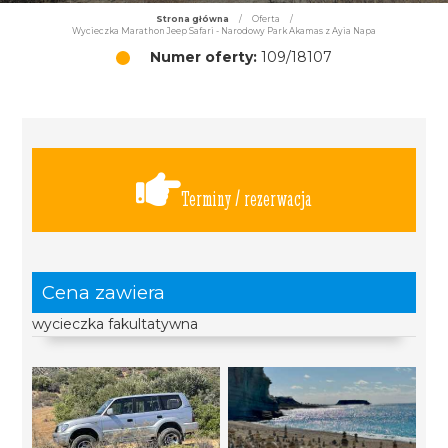
Strona główna
/
Oferta
/
Wycieczka Marathon Jeep Safari - Narodowy Park Akamas z Ayia Napa
Numer oferty:
109/18107
Terminy / rezerwacja
Cena zawiera
wycieczka fakultatywna